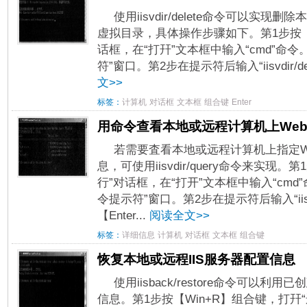
使用iisvdir/delete命令可以实
虚拟目录，具体操作步骤如下。第1步按【W
话框，在“打幵”文本框中输入“cmd”命令
符”窗口。第2步在提示符后输入“iisvdir/delet
文>>
标签：
计算机
对话框
文本框
组合键
Enter
用命令查看本地或远程计算机上We
若需要査看本地或远程计算机上指定W
息，可使用iisvdir/query命令来实现。
行”对话框，在“打开”文本框中输入“cmd
令提示符”窗口。第2步在提示符后输入“iisvd
【Enter...
阅读全文>>
标签：
详细信息
计算机
对话框
文本框
组合键
恢复本地或远程IIS服务器配置信息
使用iisback/restore命令可以利
信息。第1步按【Win+R】组合键，打幵