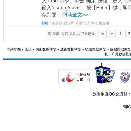
入“cmd”命令。单击“确定”按钮，进入“
输入“iiscnfg/save”，按【Enter
存到硬...
阅读全文>>
标签：
服务器
数据库
对话框
文本框
组合键
1
2
第1/2页 每页10条,共17条记录
-
-
-
-
-
网站地图
论坛
眉山数据恢复
成都数据恢复
德阳数据恢复
绵阳数据恢复
-
复
广元数据恢
数据恢复QQ交流群
蜀IC