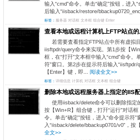
输入“cmd”命令。单击“确定”按钮，进入
后输入“iisback/restore/bbackup0720_encr
标签：
服务器
对话框
文本框
组合键
Enter
查看本地或远程计算机上FTP站点
若需要査看指定FTP站点中所有虚拟
iisftpdr/query命令来实现。第1步按【
框，在“打幵”文本框中输入“cmd”命令。
符”窗口。第2步在提示符后输入“iisftpdr/q
【Enter】键，即...
阅读全文>>
标签：
详细信息
计算机
对话框
文本框
组合键
删除本地或远程服务器上指定的IIS
使用iisback/delete命令可以删除
按【Win+R】组合键，打幵“运行”对话框
令。单击“确定”按钮，进入“命令提示符
入“iisback/delete/bbackup0701/v
全文>>