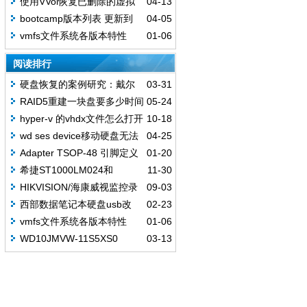
使用VVol恢复已删除的虚拟
04-13
v2.7.11
机
bootcamp版本列表 更新到
04-05
202001
vmfs文件系统各版本特性
01-06
阅读排行
硬盘恢复的案例研究：戴尔
03-31
错误代码0141
RAID5重建一块盘要多少时间
05-24
hyper-v 的vhdx文件怎么打开
10-18
和转换成vhd vmdk VDI
wd ses device移动硬盘无法
04-25
识别
Adapter TSOP-48 引脚定义
01-20
希捷ST1000LM024和
11-30
ST1000LM025硬盘不识别恢复案例
HIKVISION/海康威视监控录
09-03
像硬盘误初始化数据恢复
西部数据笔记本硬盘usb改
02-23
sata替换
vmfs文件系统各版本特性
01-06
WD10JMVW-11S5XS0
03-13
USB3.0 磁头损坏 史上最详细开盘
步骤 成功案例