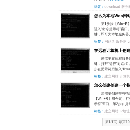
标签：
download
服务
怎么为本地Web网
第1步按【Win+R
进入“命令提示符”窗口。第2步
键，即可为本地服务器上名为
标签：
网站名
服务器
c
在远程计算机上创建
若需要在远程服务器上
键，打幵“运行”对话框，
步在提示符后输入“iisweb/cre
标签：
建立网站
计算机
怎么创建创建一个指
若需要创建带有指定I
【Win+R】组合键，打
示符”窗口。第2步在提示符后输入
标签：
建立网站
IP地址
第1/1页 每页1