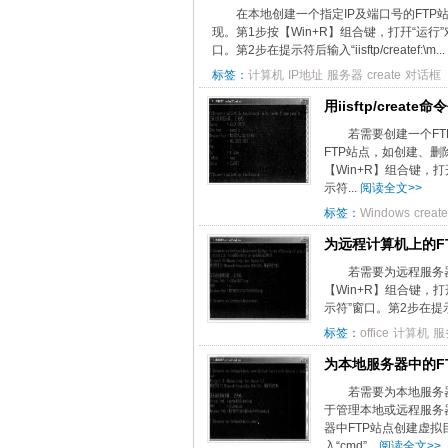
在本地创建一个指定IP及端口号的FTP站点
现。第1步按【Win+R】组合键，打幵“运行”
口。第2步在提示符后输入“iisftp/createf:\m...
标签：
计算机
IP地址
服务器
create
对话框
用iisftp/creat
若需要创建一个FTP
FTP站点，如创建、删
【Win+R】组合键，打
示符...
阅读全文>>
标签：
Windows
create
为远程计算机上的F
若需要为远程服务器中
【Win+R】组合键，打
示符”窗口。第2步在提示符后输入“i
标签：
office
计算机
服
为本地服务器中的F
若需要为本地服务器中的
于管理本地或远程服务
器中FTP站点创建虚拟
入“cmd”...
阅读全文>>