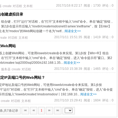
2017/1/16 8:22:17 阅读：1730 评论：0
器
create
对话框
文本框
站创建虚拟目录
】组合键，打幵“运行”对话框，在“打幵”文本框中输入“cmd”命令。单击“确定”按钮，
在提示符后输入“iisvdir/createmsdosnet什amee:\netframe”，按【Enter】
“msdos”的Web网站创建一个名为“netf...
阅读全文>>
2017/1/11 15:51:35 阅读：1419 评论：0
reate
对话框
文本框
Web网站
创建Web网站，可使用iisweb/create命令来实现。第1步按【Win+R】组合
在“打幵”文本框中输入“cmd”命令。单击“确定”按钮，进入“命令提示符”窗口。第2
atee:\sql2000sql2000/s192.168.1.35...
阅读全文>>
2017/1/10 15:38:39 阅读：1465 评论：0
服务器
create
对话框
定IP及端口号的Web网站？
P地址及端口号的Web网站，可使用iisweb/create命令来实现。第1步按
幵“运行”对话框，在“打幵”文本框中输入“cmd”命令。单击“确定”按钮，进入“命令提
“iisweb/created:\msdosmsdos/丨192.168.10...
阅读全文>>
2017/1/10 15:29:41 阅读：1604 评论：0
create
对话框
文本框
1
0条,共7条记录