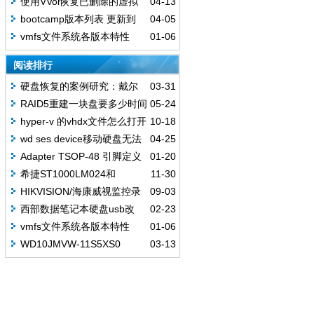
使用VVol恢复已删除的虚拟
04-13
v2.7.11
机
bootcamp版本列表 更新到
04-05
202001
vmfs文件系统各版本特性
01-06
阅读排行
硬盘恢复的案例研究：戴尔
03-31
错误代码0141
RAID5重建一块盘要多少时间
05-24
hyper-v 的vhdx文件怎么打开
10-18
和转换成vhd vmdk VDI
wd ses device移动硬盘无法
04-25
识别
Adapter TSOP-48 引脚定义
01-20
希捷ST1000LM024和
11-30
ST1000LM025硬盘不识别恢复案例
HIKVISION/海康威视监控录
09-03
像硬盘误初始化数据恢复
西部数据笔记本硬盘usb改
02-23
sata替换
vmfs文件系统各版本特性
01-06
WD10JMVW-11S5XS0
03-13
USB3.0 磁头损坏 史上最详细开盘
步骤 成功案例